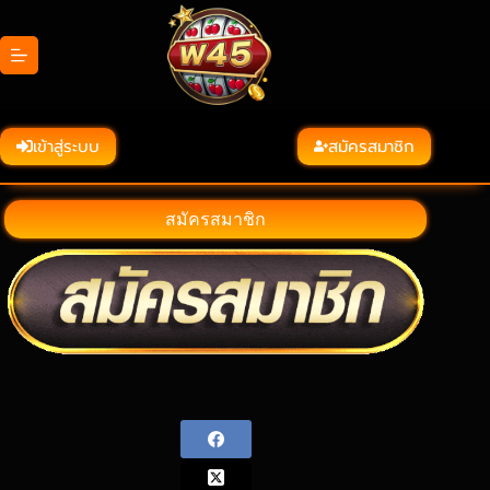
Skip
to
content
เข้าสู่ระบบ
สมัครสมาชิก
สมัครสมาชิก