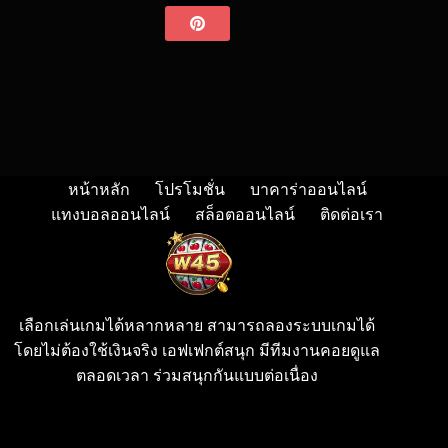
หน้าหลัก
โปรโมชั่น
บาคาร่าออนไลน์
แทงบอลออนไลน์
สล็อตออนไลน์
ติดต่อเรา
เลือกเล่นเกมได้หลากหลาย สามารถลองระบบเกมได้
โดยไม่ต้องใช้เงินจริง เอฟเฟกต์สนุก มีทีมงานคอยดูแล
ตลอดเวลา ร่วมสนุกกันแบบต่อเนื่อง