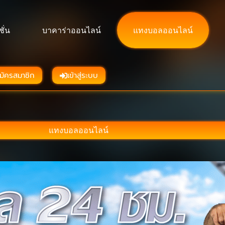
ั่น
บาคาร่าออนไลน์
แทงบอลออนไลน์
มัครสมาชิก
เข้าสู่ระบบ
แทงบอลออนไลน์