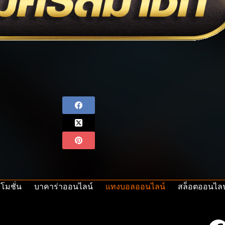
โมชั่น
บาคาร่าออนไลน์
แทงบอลออนไลน์
สล็อตออนไลน